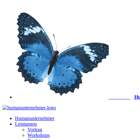
Zum
Inhalt
springen
Anmeldung
Hu
Humanunternehmer
Leistungen
Vortrag
Workshops