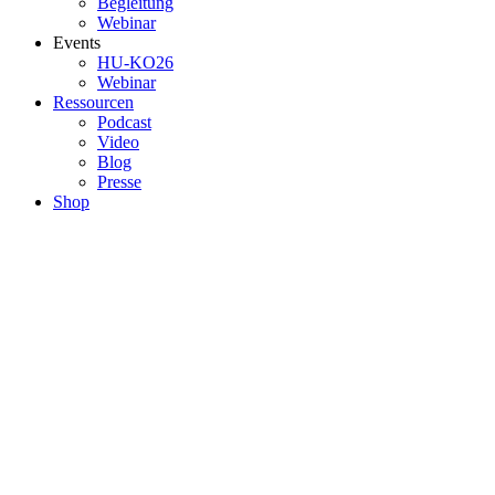
Begleitung
Webinar
Events
HU-KO26
Webinar
Ressourcen
Podcast
Video
Blog
Presse
Shop