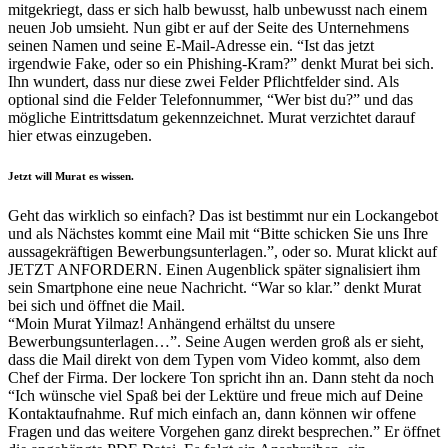
mitgekriegt, dass er sich halb bewusst, halb unbewusst nach einem
neuen Job umsieht. Nun gibt er auf der Seite des Unternehmens
seinen Namen und seine E-Mail-Adresse ein. “Ist das jetzt
irgendwie Fake, oder so ein Phishing-Kram?” denkt Murat bei sich.
Ihn wundert, dass nur diese zwei Felder Pflichtfelder sind. Als
optional sind die Felder Telefonnummer, “Wer bist du?” und das
mögliche Eintrittsdatum gekennzeichnet. Murat verzichtet darauf
hier etwas einzugeben.
Jetzt will Murat es wissen.
Geht das wirklich so einfach? Das ist bestimmt nur ein Lockangebot
und als Nächstes kommt eine Mail mit “Bitte schicken Sie uns Ihre
aussagekräftigen Bewerbungsunterlagen.”, oder so. Murat klickt auf
JETZT ANFORDERN. Einen Augenblick später signalisiert ihm
sein Smartphone eine neue Nachricht. “War so klar.” denkt Murat
bei sich und öffnet die Mail.
“Moin Murat Yilmaz! Anhängend erhältst du unsere
Bewerbungsunterlagen…”. Seine Augen werden groß als er sieht,
dass die Mail direkt von dem Typen vom Video kommt, also dem
Chef der Firma. Der lockere Ton spricht ihn an. Dann steht da noch
“
Ich wünsche viel Spaß bei der Lektüre und freue mich auf
Deine
Kontaktaufnahme. Ruf mich einfach an, dann können wir offene
Fragen und das weitere Vorgehen ganz direkt besprechen.” Er öffnet