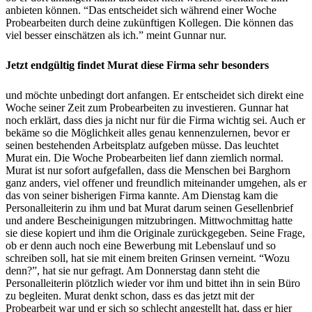
anbieten können. “Das entscheidet sich während einer Woche
Probearbeiten durch deine zukünftigen Kollegen. Die können das
viel besser einschätzen als ich.” meint Gunnar nur.
Jetzt endgültig findet Murat diese Firma sehr besonders
und möchte unbedingt dort anfangen. Er entscheidet sich direkt eine
Woche seiner Zeit zum Probearbeiten zu investieren. Gunnar hat
noch erklärt, dass dies ja nicht nur für die Firma wichtig sei. Auch er
bekäme so die Möglichkeit alles genau kennenzulernen, bevor er
seinen bestehenden Arbeitsplatz aufgeben müsse. Das leuchtet
Murat ein. Die Woche Probearbeiten lief dann ziemlich normal.
Murat ist nur sofort aufgefallen, dass die Menschen bei Barghorn
ganz anders, viel offener und freundlich miteinander umgehen, als er
das von seiner bisherigen Firma kannte. Am Dienstag kam die
Personalleiterin zu ihm und bat Murat darum seinen Gesellenbrief
und andere Bescheinigungen mitzubringen. Mittwochmittag hatte
sie diese kopiert und ihm die Originale zurückgegeben. Seine Frage,
ob er denn auch noch eine Bewerbung mit Lebenslauf und so
schreiben soll, hat sie mit einem breiten Grinsen verneint. “Wozu
denn?”, hat sie nur gefragt. Am Donnerstag dann steht die
Personalleiterin plötzlich wieder vor ihm und bittet ihn in sein Büro
zu begleiten. Murat denkt schon, dass es das jetzt mit der
Probearbeit war und er sich so schlecht angestellt hat, dass er hier