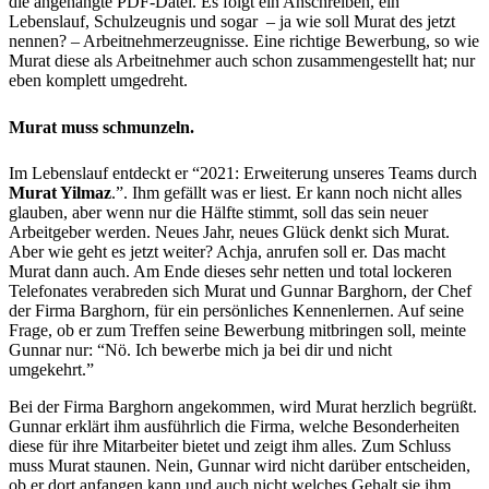
die angehängte PDF-Datei. Es folgt ein Anschreiben, ein
Lebenslauf, Schulzeugnis und sogar – ja wie soll Murat des jetzt
nennen? – Arbeitnehmerzeugnisse. Eine richtige Bewerbung, so wie
Murat diese als Arbeitnehmer auch schon zusammengestellt hat; nur
eben komplett umgedreht.
Murat muss schmunzeln.
Im Lebenslauf entdeckt er “2021: Erweiterung unseres Teams durch
Murat Yilmaz
.”. Ihm gefällt was er liest. Er kann noch nicht alles
glauben, aber wenn nur die Hälfte stimmt, soll das sein neuer
Arbeitgeber werden. Neues Jahr, neues Glück denkt sich Murat.
Aber wie geht es jetzt weiter? Achja, anrufen soll er. Das macht
Murat dann auch. Am Ende dieses sehr netten und total lockeren
Telefonates verabreden sich Murat und Gunnar Barghorn, der Chef
der Firma Barghorn, für ein persönliches Kennenlernen. Auf seine
Frage, ob er zum Treffen seine Bewerbung mitbringen soll, meinte
Gunnar nur: “Nö. Ich bewerbe mich ja bei dir und nicht
umgekehrt.”
Bei der Firma Barghorn angekommen, wird Murat herzlich begrüßt.
Gunnar erklärt ihm ausführlich die Firma, welche Besonderheiten
diese für ihre Mitarbeiter bietet und zeigt ihm alles. Zum Schluss
muss Murat staunen. Nein, Gunnar wird nicht darüber entscheiden,
ob er dort anfangen kann und auch nicht welches Gehalt sie ihm