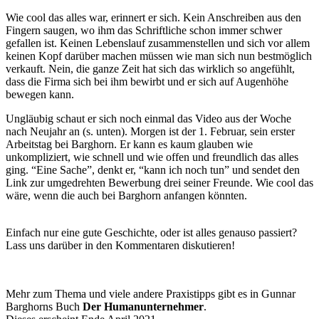
Wie cool das alles war, erinnert er sich. Kein Anschreiben aus den
Fingern saugen, wo ihm das Schriftliche schon immer schwer
gefallen ist. Keinen Lebenslauf zusammenstellen und sich vor allem
keinen Kopf darüber machen müssen wie man sich nun bestmöglich
verkauft. Nein, die ganze Zeit hat sich das wirklich so angefühlt,
dass die Firma sich bei ihm bewirbt und
er sich auf Augenhöhe
bewegen kann
.
Ungläubig schaut er sich noch einmal das Video aus der Woche
nach Neujahr an (s. unten). Morgen ist der 1. Februar, sein erster
Arbeitstag bei Barghorn. Er kann es kaum glauben wie
unkompliziert, wie schnell und wie offen und freundlich das alles
ging. “Eine Sache”, denkt er, “kann ich noch tun” und sendet den
Link zur umgedrehten Bewerbung drei seiner Freunde. Wie cool das
wäre, wenn die auch bei Barghorn anfangen könnten.
Einfach nur eine gute Geschichte, oder ist alles genauso passiert?
Lass uns darüber in den Kommentaren diskutieren!
Mehr zum Thema und viele andere Praxistipps gibt es in Gunnar
Barghorns Buch
Der Humanunternehmer
.