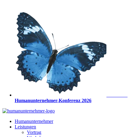
Zum
Inhalt
springen
Anmeldung
Humanunternehmer-Konferenz 2026
Humanunternehmer
Leistungen
Vortrag