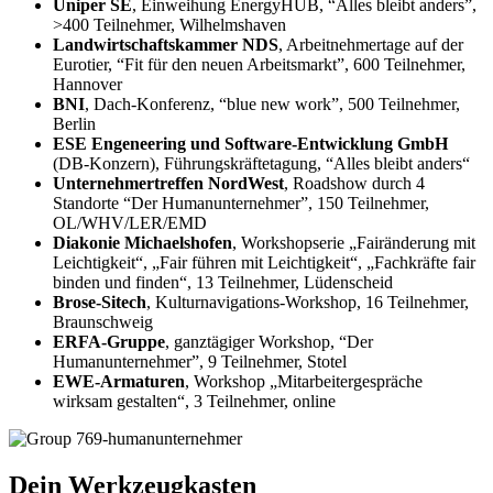
Uniper SE
, Einweihung EnergyHUB, “Alles bleibt anders”,
>400 Teilnehmer, Wilhelmshaven
Landwirtschaftskammer NDS
, Arbeitnehmertage auf der
Eurotier, “Fit für den neuen Arbeitsmarkt”, 600 Teilnehmer,
Hannover
BNI
, Dach-Konferenz, “blue new work”, 500 Teilnehmer,
Berlin
ESE Engeneering und Software-Entwicklung GmbH
(DB-Konzern), Führungskräftetagung, “Alles bleibt anders“
Unternehmertreffen NordWest
, Roadshow durch 4
Standorte “Der Humanunternehmer”, 150 Teilnehmer,
OL/WHV/LER/EMD
Diakonie Michaelshofen
, Workshopserie „Fairänderung mit
Leichtigkeit“, „Fair führen mit Leichtigkeit“, „Fachkräfte fair
binden und finden“, 13 Teilnehmer, Lüdenscheid
Brose-Sitech
, Kulturnavigations-Workshop, 16 Teilnehmer,
Braunschweig
ERFA-Gruppe
, ganztägiger Workshop, “Der
Humanunternehmer”, 9 Teilnehmer, Stotel
EWE-Armaturen
, Workshop „Mitarbeitergespräche
wirksam gestalten“, 3 Teilnehmer, online
Dein Werkzeugkasten