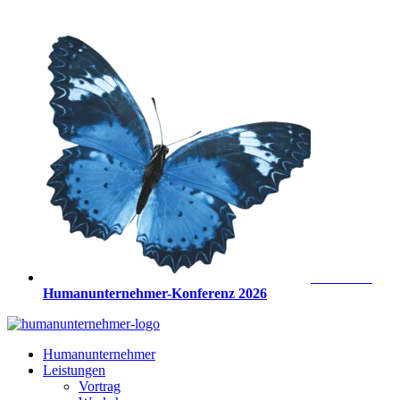
Zum
Inhalt
springen
Anmeldung
Humanunternehmer-Konferenz 2026
Humanunternehmer
Leistungen
Vortrag