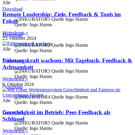
Alle
Download
Remote Leadership: Ziele, Feedback & Tools im
Fokus
Quelle: Ingo Harms
Weiterlesen »
Download
23. Oktober 2024
Alle
Quelle: Ingo Harms
Führungskraft wachsen: Mit Tagebuch, Feedback &
Download
Achtsamkeit
Quelle: Ingo Harms
Weiterlesen »
9. Oktober 2024
Download
Alle
Quelle: Ingo Harms
Gerechtigkeit im Betrieb: Peer‑Feedback als
Download
Schlüssel
Quelle: Ingo Harms
Weiterlesen »