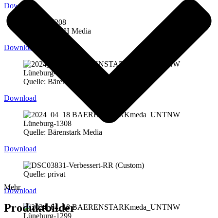
Download
Quelle: HOSH Media
Download
Quelle: Bärenstark Media
Download
Quelle: Bärenstark Media
Download
Quelle: privat
Mehr
Download
Produktbilder