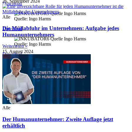
26. September 2024
Download
Alle
Quelle: Ingo Harms
Die Müllabfuhr im Unternehmen: Aufgabe jedes
Download
Humanunternehmers
Quelle: Ingo Harms
Weiterlesen »
15. August 2024
Download
Quelle: Ingo Harms
Download
Alle
Der Humanunternehmer: Zweite Auflage jetzt
erhältlich