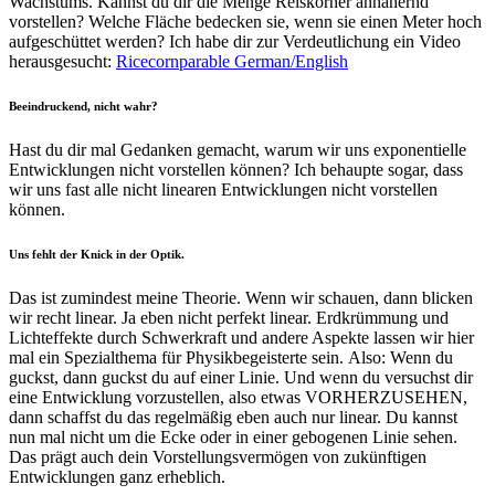
Wachstums.
Kannst du dir die Menge Reiskörner annähernd
vorstellen? Welche Fläche bedecken sie, wenn sie einen Meter hoch
aufgeschüttet werden? Ich habe dir zur Verdeutlichung ein Video
herausgesucht:
Ricecornparable German/English
Beeindruckend, nicht wahr?
Hast du dir mal Gedanken gemacht, warum wir uns exponentielle
Entwicklungen nicht vorstellen können? Ich behaupte sogar, dass
wir uns fast alle nicht linearen Entwicklungen nicht vorstellen
können.
Uns fehlt der Knick in der Optik.
Das ist zumindest meine Theorie. Wenn wir schauen, dann blicken
wir recht linear. Ja eben nicht perfekt linear. Erdkrümmung und
Lichteffekte durch Schwerkraft und andere Aspekte lassen wir hier
mal ein Spezialthema für Physikbegeisterte sein.
Also: Wenn du
guckst, dann guckst du auf einer Linie. Und wenn du versuchst dir
eine Entwicklung vorzustellen, also etwas VORHERZUSEHEN,
dann schaffst du das regelmäßig eben auch nur linear. Du kannst
nun mal nicht um die Ecke oder in einer gebogenen Linie sehen.
Das prägt auch dein Vorstellungsvermögen von zukünftigen
Entwicklungen ganz erheblich.