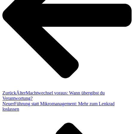
Zurück
Älter
Machtwechsel voraus: Wann übergibst du
Verantwortung?
Neuer
Führung statt Mikromanagement: Mehr zum Lenkrad
loslassen