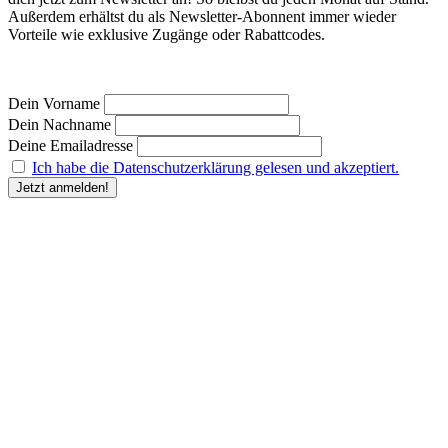
Außerdem erhältst du als Newsletter-Abonnent immer wieder
Vorteile wie exklusive Zugänge oder Rabattcodes.
Dein Vorname
Dein Nachname
Deine Emailadresse
Ich habe die Datenschutzerklärung gelesen und akzeptiert.
“Durch Angabe meiner E-Mail-Adresse und Anklicken des Buttons „Jetzt anmelden“ erkläre
ich mich damit einverstanden, dass der Humanunternehmer
mir regelmäßig Informationen zu
seinem Produktsortiment oder den von ihm angebotenen Dienstleistungen per E-Mail
zuschickt. Meine Einwilligung kann ich jederzeit gegenüber dem Humanunternehmer
widerrufen.” Deine
Einwilligung in die Übersendung des Newsletters kannst du jederzeit
widerrufen und den Newsletter abbestellen. Den Widerruf kannst du durch Klick auf den in
jeder Newsletter-E-Mail bereitgestellten Link, per E-Mail an kontakt@humanunternehmer.de,
oder durch eine Nachricht an die im Impressum angegebenen Kontaktdaten erklären.