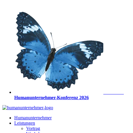
Zum
Inhalt
springen
Anmeldung
Humanunternehmer-Konferenz 2026
Humanunternehmer
Leistungen
Vortrag