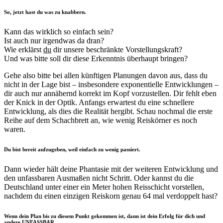
So, jetzt hast du was zu knabbern.
Kann das wirklich so einfach sein?
Ist auch nur irgendwas da dran?
Wie erklärst
du
dir unsere beschränkte Vorstellungskraft?
Und was bitte soll dir diese Erkenntnis überhaupt bringen?
Gehe also bitte bei allen künftigen Planungen davon aus, dass du
nicht in der Lage bist – insbesondere exponentielle Entwicklungen –
dir auch nur annähernd korrekt im Kopf vorzustellen. Dir fehlt eben
der Knick in der Optik. Anfangs erwartest du eine schnellere
Entwicklung, als dies die Realität hergibt. Schau nochmal die erste
Reihe auf dem Schachbrett an, wie wenig Reiskörner es noch
waren.
Du bist bereit aufzugeben, weil einfach zu wenig passiert.
Dann wieder hält deine Phantasie mit der weiteren Entwicklung und
den unfassbaren Ausmaßen nicht Schritt. Oder kannst du die
Deutschland unter einer ein Meter hohen Reisschicht vorstellen,
nachdem du einen einzigen Reiskorn genau 64 mal verdoppelt hast?
Wenn dein Plan bis zu diesem Punkt gekommen ist, dann ist dein Erfolg für dich und
andere UNFASSBAR.