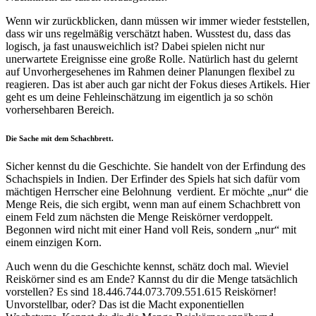
Wenn wir zurückblicken, dann müssen wir immer wieder feststellen,
dass wir uns regelmäßig verschätzt haben. Wusstest du, dass das
logisch, ja fast unausweichlich ist? Dabei spielen nicht nur
unerwartete Ereignisse eine große Rolle.
Natürlich hast du gelernt
auf Unvorhergesehenes im Rahmen deiner Planungen flexibel zu
reagieren. Das ist aber auch gar nicht der Fokus dieses Artikels. Hier
geht es um deine Fehleinschätzung im eigentlich ja so schön
vorhersehbaren Bereich.
Die Sache mit dem Schachbrett.
Sicher kennst du die Geschichte. Sie handelt von der Erfindung des
Schachspiels in Indien. Der Erfinder des Spiels hat sich dafür vom
mächtigen Herrscher eine Belohnung verdient. Er möchte „nur“ die
Menge Reis, die sich ergibt, wenn man auf einem Schachbrett von
einem Feld zum nächsten die Menge Reiskörner verdoppelt.
Begonnen wird nicht mit einer Hand voll Reis, sondern „nur“ mit
einem einzigen Korn.
Auch wenn du die Geschichte kennst, schätz doch mal. Wieviel
Reiskörner sind es am Ende? Kannst du dir die Menge tatsächlich
vorstellen? Es sind 18.446.744.073.709.551.615 Reiskörner!
Unvorstellbar, oder? Das ist die Macht exponentiellen