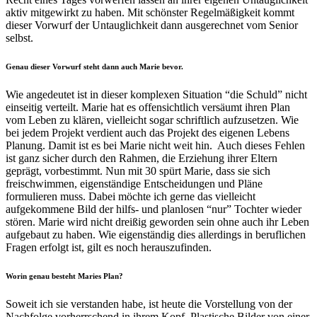
aktiv mitgewirkt zu haben. Mit schönster Regelmäßigkeit kommt
dieser Vorwurf der Untauglichkeit dann ausgerechnet vom Senior
selbst.
Genau dieser Vorwurf steht dann auch Marie bevor.
Wie angedeutet ist in dieser komplexen Situation “die Schuld” nicht
einseitig verteilt. Marie hat es offensichtlich versäumt ihren Plan
vom Leben zu klären, vielleicht sogar schriftlich aufzusetzen. Wie
bei jedem Projekt verdient auch das Projekt des eigenen Lebens
Planung. Damit ist es bei Marie nicht weit hin. Auch dieses Fehlen
ist ganz sicher durch den Rahmen, die Erziehung ihrer Eltern
geprägt, vorbestimmt. Nun mit 30 spürt Marie, dass sie sich
freischwimmen, eigenständige Entscheidungen und Pläne
formulieren muss. Dabei möchte ich gerne das vielleicht
aufgekommene Bild der hilfs- und planlosen “nur” Tochter wieder
stören. Marie wird nicht dreißig geworden sein ohne auch ihr Leben
aufgebaut zu haben. Wie eigenständig dies allerdings in beruflichen
Fragen erfolgt ist, gilt es noch herauszufinden.
Worin genau besteht Maries Plan?
Soweit ich sie verstanden habe, ist heute die Vorstellung von der
Nachfolge vorherrschend in ihrem Kopf. Plastische Bilder von einer