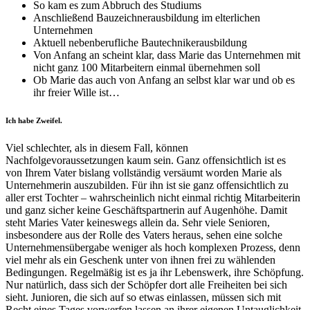
So kam es zum Abbruch des Studiums
Anschließend Bauzeichnerausbildung im elterlichen
Unternehmen
Aktuell nebenberufliche Bautechnikerausbildung
Von Anfang an scheint klar, dass Marie das Unternehmen mit
nicht ganz 100 Mitarbeitern einmal übernehmen soll
Ob Marie das auch von Anfang an selbst klar war und ob es
ihr freier Wille ist…
Ich habe Zweifel.
Viel schlechter, als in diesem Fall, können
Nachfolgevoraussetzungen kaum sein. Ganz offensichtlich ist es
von Ihrem Vater bislang vollständig versäumt worden Marie als
Unternehmerin auszubilden. Für ihn ist sie ganz offensichtlich zu
aller erst Tochter – wahrscheinlich nicht einmal richtig Mitarbeiterin
und ganz sicher keine Geschäftspartnerin auf Augenhöhe. Damit
steht Maries Vater keineswegs allein da. Sehr viele Senioren,
insbesondere aus der Rolle des Vaters heraus, sehen eine solche
Unternehmensübergabe weniger als hoch komplexen Prozess, denn
viel mehr als ein Geschenk unter von ihnen frei zu wählenden
Bedingungen. Regelmäßig ist es ja ihr Lebenswerk, ihre Schöpfung.
Nur natürlich, dass sich der Schöpfer dort alle Freiheiten bei sich
sieht. Junioren, die sich auf so etwas einlassen, müssen sich mit
Recht eines Tages vorwerfen lassen an ihrer eigenen Untauglichkeit