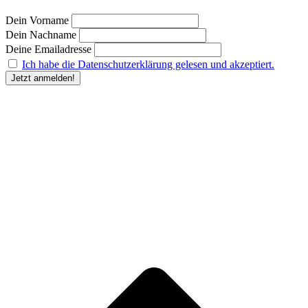
Dein Vorname
Dein Nachname
Deine Emailadresse
Ich habe die Datenschutzerklärung gelesen und akzeptiert.
“Durch Angabe meiner E-Mail-Adresse und Anklicken des Buttons „Jetzt anmelden“ erkläre
ich mich damit einverstanden, dass der Humanunternehmer
mir regelmäßig Informationen zu
seinem Produktsortiment oder den von ihm angebotenen Dienstleistungen per E-Mail
zuschickt. Meine Einwilligung kann ich jederzeit gegenüber dem Humanunternehmer
widerrufen.” Deine
Einwilligung in die Übersendung des Newsletters kannst du jederzeit
widerrufen und den Newsletter abbestellen. Den Widerruf kannst du durch Klick auf den in
jeder Newsletter-E-Mail bereitgestellten Link, per E-Mail an kontakt@humanunternehmer.de,
oder durch eine Nachricht an die im Impressum angegebenen Kontaktdaten erklären.