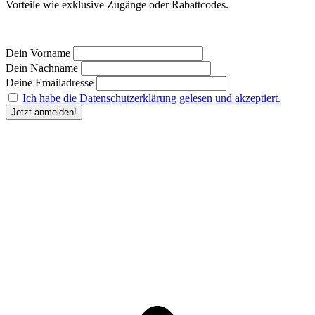
Vorteile wie exklusive Zugänge oder Rabattcodes.
Dein Vorname
Dein Nachname
Deine Emailadresse
Ich habe die Datenschutzerklärung gelesen und akzeptiert.
“Durch Angabe meiner E-Mail-Adresse und Anklicken des Buttons „Jetzt anmelden“ erkläre
ich mich damit einverstanden, dass der Humanunternehmer
mir regelmäßig Informationen zu
seinem Produktsortiment oder den von ihm angebotenen Dienstleistungen per E-Mail
zuschickt. Meine Einwilligung kann ich jederzeit gegenüber dem Humanunternehmer
widerrufen.” Deine
Einwilligung in die Übersendung des Newsletters kannst du jederzeit
widerrufen und den Newsletter abbestellen. Den Widerruf kannst du durch Klick auf den in
jeder Newsletter-E-Mail bereitgestellten Link, per E-Mail an kontakt@humanunternehmer.de,
oder durch eine Nachricht an die im Impressum angegebenen Kontaktdaten erklären.