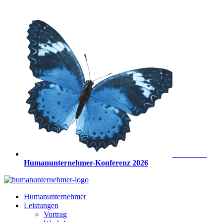
Zum
Inhalt
springen
Anmeldung
Humanunternehmer-Konferenz 2026
Humanunternehmer
Leistungen
Vortrag