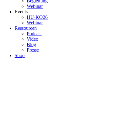
Begleitung
Webinar
Events
HU-KO26
Webinar
Ressourcen
Podcast
Video
Blog
Presse
Shop