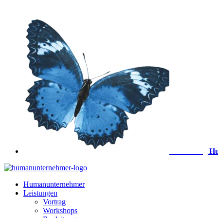
Zum
Inhalt
springen
Anmeldung
Hu
Humanunternehmer
Leistungen
Vortrag
Workshops