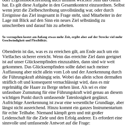
hat. Es gilt diese Aufgabe in den Gesamtkontext einzuordnen. Selbst
wenn jetzt die Zielbeschreibung unvollständig war, oder durch
Ereignisse das Ziel insgesamt in Frage steht, sind Mitarbeiter in der
Lage mit Blick auf den Sinn ein neues Ziel selbständig zu
umschreiben und darauf hin zu arbeiten.
So vorzugehen kostet am Anfang etwas mehr Zeit, ergibt aber auf der Strecke viel mehr
Geschwindigkeit und Flexibilität.
Obendrein ist das, was es zu erreichen gilt, am Ende auch um ein
Vielfaches sicherer erreicht. Wenn das erreichte Ziel dann geeignet
ist auf unser Glücksempfinden einzuzahlen, dann sind wir weit
gekommen. Das Glücksempfinden sollte dabei nach meiner
Auffassung aber nicht allein vom Lob und der Anerkennung durch
die Führungskraft abhängig sein. Wobei das allein schon dermaßen
sträflich oft und konsequent vernachlässigt wird, dass es mir
regelmäßig die Haare zu Berge stehen lässt. Als sei es eine
unfassbare Zumutung für eine Führungskraft wird genau an diesem
wichtigen Punkt durch umfassende Tatenlosigkeit geglänzt.
Aufrichtige Anerkennung ist zwar eine wesentliche Grundlage, aber
längst nicht ausreichend. Hinzu kommt ein ganzes Instrumentarium
für echte Teilhabe. Niemand kämpft gern und mit großer
Leidenschaft für die Ziele und den Erfolg anderer. Es erfordert eine
sinnvolle und umfassende Antwort auf die Frage: