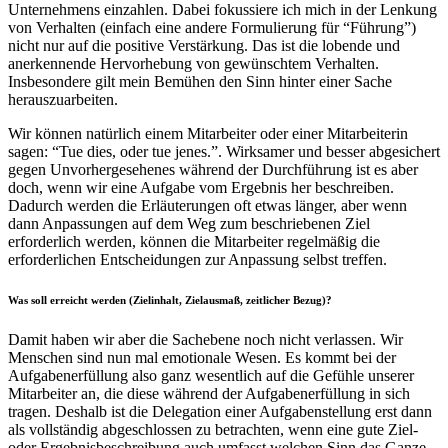
Unternehmens einzahlen. Dabei fokussiere ich mich in der Lenkung
von Verhalten (einfach eine andere Formulierung für “Führung”)
nicht nur auf die positive Verstärkung. Das ist die lobende und
anerkennende Hervorhebung von gewünschtem Verhalten.
Insbesondere gilt mein Bemühen den Sinn hinter einer Sache
herauszuarbeiten.
Wir können natürlich einem Mitarbeiter oder einer Mitarbeiterin
sagen: “Tue dies, oder tue jenes.”. Wirksamer und besser abgesichert
gegen Unvorhergesehenes während der Durchführung ist es aber
doch, wenn wir eine Aufgabe vom Ergebnis her beschreiben.
Dadurch werden die Erläuterungen oft etwas länger, aber wenn
dann Anpassungen auf dem Weg zum beschriebenen Ziel
erforderlich werden, können die Mitarbeiter regelmäßig die
erforderlichen Entscheidungen zur Anpassung selbst treffen.
Was soll erreicht werden (Zielinhalt, Zielausmaß, zeitlicher Bezug)?
Damit haben wir aber die Sachebene noch nicht verlassen. Wir
Menschen sind nun mal emotionale Wesen. Es kommt bei der
Aufgabenerfüllung also ganz wesentlich auf die Gefühle unserer
Mitarbeiter an, die diese während der Aufgabenerfüllung in sich
tragen. Deshalb ist die Delegation einer Aufgabenstellung erst dann
als vollständig abgeschlossen zu betrachten, wenn eine gute Ziel-
oder Ergebnisbeschreibung auch umfasst welchen Sinn das Ganze