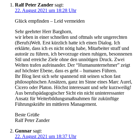
Ralf Peter Zander
sagt:
22. August 2021 um 18:28 Uhr
Glück empfinden – Leid vermeiden
Sehr geehrter Herr Barghorn,
wir leben in einer schnellen und oftmals sehr ungerechten
(Berufs)Welt. Erst kürzlich hatte ich einen Dialog. Ich
erklärte, dass ich es nicht nötig habe, Mitarbeiter straff und
autorär zu führen, ich bevorzuge einen ruhigen, besonnenen
Stil und erreiche Ziele ohne den unnötigen Druck. Zwei
Welten trafen aufeinander. Der “Humanunternehmer” zeigt
auf höchster Ebene, dass es geht – humanes Führen.
Ihr Blog liest sich sehr spannend mit seinen schon fast
philosophischen Ansätzen, ganz im Sinne eines Marc Aurel,
Cicero oder Platon. Höchst interessant und sehr kurzweilig!
Aus berufspädagogischer Sicht ein nicht uninteressanter
Ansatz für Weiterbildungsmaßnahmen für zukünftige
Führungskräfte im mittleren Management.
Beste Grüße
Ralf Peter Zander
Gunnar
sagt:
22. August 2021 um 18:37 Uhr