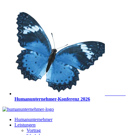
Zum
Inhalt
springen
Anmeldung
Humanunternehmer-Konferenz 2026
Humanunternehmer
Leistungen
Vortrag