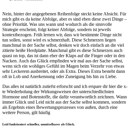
Nein, hinter der angegebenen Reihenfolge steckt keine Absicht. Für
mich gibt es da keine Abfolge, aber es sind eben diese zwei Dinge –
ohne Priorität. Was uns wann und wodurch als die sinnvolle
Strategie erscheint, folgt keiner Abfolge, sondern ist jeweils
kontextbezogen. Früh lernen wir, dass wir bestimmte Dinge nicht
tun sollen, sonst wird es schmerzhaft. Diese Schmerzen liegen
manchmal in der Sache selbst, denken wir doch einfach an die viel
zitierte heiße Herdplatte. Manchmal gibt es diese Schmerzen auch
quasi on top, das ist dann eher der Klaps auf die Finger oder in den
Nacken. Auch das Glück empfinden wir mal aus der Sache selbst,
wenn sich ein wohliges Gefühl im Magen beim Verzehr von etwas
sehr Leckerem ausbreitet, oder als Extra. Dieses Extra besteht dann
oft in Lob und Anerkennung oder Zuneigung bis hin zu Liebe.
Das alles ist natürlich zutiefst erforscht und ich erspare dir hier die x-
te Wiederholung der Wirkungsweisen der unterschiedlichsten
Hormone und Botenstoffe, die dafür verantwortlich zeichnen. Wann
immer Glück und Leid nicht aus der Sache selbst kommen, sondern
als Ergebnis eines Bewertungsprozesses von außen, durch eine
weitere Person, gilt häufig
Leid funktioniert schneller, unmittelbarer als Glück.