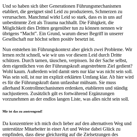
Und so haben sich über Generationen Führungsmechanismen
etabliert, die geeignet sind Leid zu produzieren, Schmerzen zu
verursachen. Manchmal wirkt Leid so stark, dass es in uns auf
unbestimmte Zeit als Trauma nachhallt. Die Fähigkeit, die
Möglichkeit dies Dritten gegenüber tun zu können nennen wir
übrigens “Macht”. Ein Grund, warum dieser Begriff in unserer
Gesellschaft nur höchst selten positiv besetzt ist.
Nun entstehen im Führungskontext aber gleich zwei Probleme. Wir
lernen recht schnell, wie wir uns vor diesem Leid durch Dritte
schützen. Durch tarnen, täuschen, verpissen. Ist der Sache selbst,
dem eigentlichen von der Führungskraft angestrebtem Ziel gedient?
Wohl kaum. Außerdem wird damit stets nur klar was nicht sein soll.
Was sein soll, ist nur im explizit erklärten Umfang klar. Ab hier wird
es für die Führungskraft dann unfassbar mühsam. Sie muss
allerhand Kontrollmechanismen erdenken, etablieren und ständig
nachjustieren. Zusätzlich gilt es fortwährend Ergänzungen
vorzunehmen an der endlos langen Liste, was alles nicht sein soll.
Mir ist das zu anstrengend!
Da konzentriere ich mich doch lieber auf den alternativen Weg und
unterstütze Mitarbeiter in einer Art und Weise dabei Glück zu
empfinden, dass diese gleichzeitig auf die Zielsetzungen des