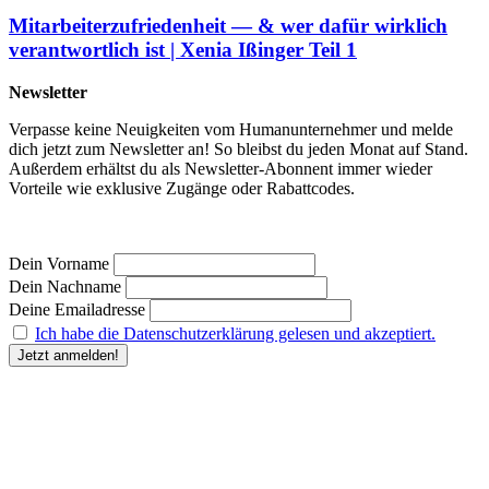
Mitarbeiterzufriedenheit — & wer dafür wirklich
verantwortlich ist | Xenia Ißinger Teil 1
Newsletter
Verpasse keine Neuigkeiten vom Humanunternehmer und melde
dich jetzt zum Newsletter an! So bleibst du jeden Monat auf Stand.
Außerdem erhältst du als Newsletter-Abonnent immer wieder
Vorteile wie exklusive Zugänge oder Rabattcodes.
Dein Vorname
Dein Nachname
Deine Emailadresse
Ich habe die Datenschutzerklärung gelesen und akzeptiert.
“Durch Angabe meiner E-Mail-Adresse und Anklicken des Buttons „Jetzt anmelden“ erkläre
ich mich damit einverstanden, dass der Humanunternehmer
mir regelmäßig Informationen zu
seinem Produktsortiment oder den von ihm angebotenen Dienstleistungen per E-Mail
zuschickt. Meine Einwilligung kann ich jederzeit gegenüber dem Humanunternehmer
widerrufen.” Deine
Einwilligung in die Übersendung des Newsletters kannst du jederzeit
widerrufen und den Newsletter abbestellen. Den Widerruf kannst du durch Klick auf den in
jeder Newsletter-E-Mail bereitgestellten Link, per E-Mail an kontakt@humanunternehmer.de,