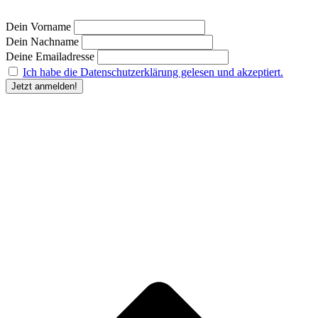
Dein Vorname
Dein Nachname
Deine Emailadresse
Ich habe die Datenschutzerklärung gelesen und akzeptiert.
“Durch Angabe meiner E-Mail-Adresse und Anklicken des Buttons „Jetzt anmelden“ erkläre
ich mich damit einverstanden, dass der Humanunternehmer
mir regelmäßig Informationen zu
seinem Produktsortiment oder den von ihm angebotenen Dienstleistungen per E-Mail
zuschickt. Meine Einwilligung kann ich jederzeit gegenüber dem Humanunternehmer
widerrufen.” Deine
Einwilligung in die Übersendung des Newsletters kannst du jederzeit
widerrufen und den Newsletter abbestellen. Den Widerruf kannst du durch Klick auf den in
jeder Newsletter-E-Mail bereitgestellten Link, per E-Mail an kontakt@humanunternehmer.de,
oder durch eine Nachricht an die im Impressum angegebenen Kontaktdaten erklären.