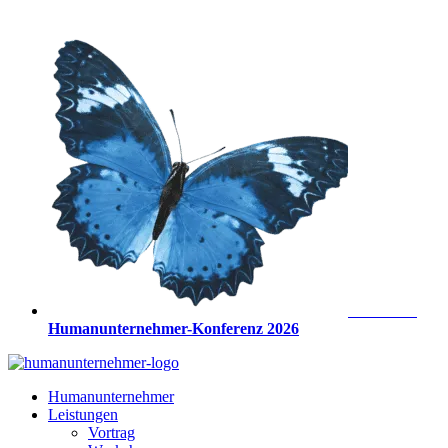
Zum
Inhalt
springen
Anmeldung
Humanunternehmer-Konferenz 2026
Humanunternehmer
Leistungen
Vortrag