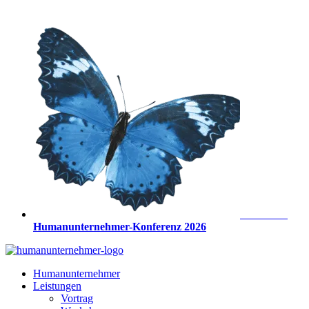
Zum
Inhalt
springen
Anmeldung
Humanunternehmer-Konferenz 2026
Humanunternehmer
Leistungen
Vortrag