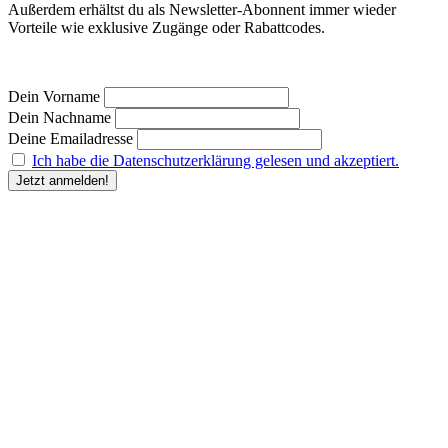
Außerdem erhältst du als Newsletter-Abonnent immer wieder
Vorteile wie exklusive Zugänge oder Rabattcodes.
Dein Vorname
Dein Nachname
Deine Emailadresse
Ich habe die Datenschutzerklärung gelesen und akzeptiert.
“Durch Angabe meiner E-Mail-Adresse und Anklicken des Buttons „Jetzt anmelden“ erkläre
ich mich damit einverstanden, dass der Humanunternehmer
mir regelmäßig Informationen zu
seinem Produktsortiment oder den von ihm angebotenen Dienstleistungen per E-Mail
zuschickt. Meine Einwilligung kann ich jederzeit gegenüber dem Humanunternehmer
widerrufen.” Deine
Einwilligung in die Übersendung des Newsletters kannst du jederzeit
widerrufen und den Newsletter abbestellen. Den Widerruf kannst du durch Klick auf den in
jeder Newsletter-E-Mail bereitgestellten Link, per E-Mail an kontakt@humanunternehmer.de,
oder durch eine Nachricht an die im Impressum angegebenen Kontaktdaten erklären.