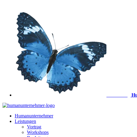
Zum
Inhalt
springen
Anmeldung
Hu
Humanunternehmer
Leistungen
Vortrag
Workshops