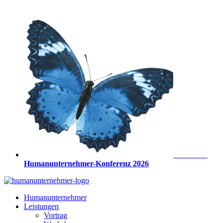
Zum
Inhalt
springen
Anmeldung
Humanunternehmer-Konferenz 2026
Humanunternehmer
Leistungen
Vortrag