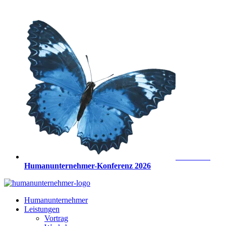
Zum
Inhalt
springen
Anmeldung
Humanunternehmer-Konferenz 2026
Humanunternehmer
Leistungen
Vortrag