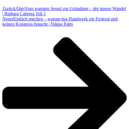
Zurück
Älter
Vom warmen Sessel zur Gründung – der innere Wandel
| Barbara Cabrera Teil 1
Neuer
Einfach machen – warum das Handwerk ein Festival und
keinen Kongress braucht | Niklas Palm