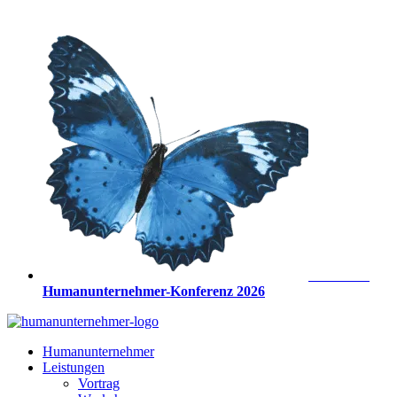
Zum
Inhalt
springen
Anmeldung
Humanunternehmer-Konferenz 2026
Humanunternehmer
Leistungen
Vortrag