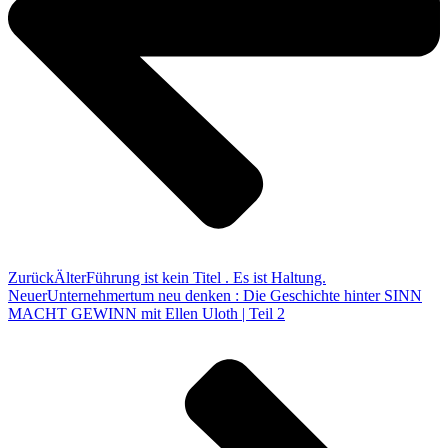
Zurück
Älter
Führung ist kein Titel . Es ist Haltung.
Neuer
Unternehmertum neu denken : Die Geschichte hinter SINN
MACHT GEWINN mit Ellen Uloth | Teil 2