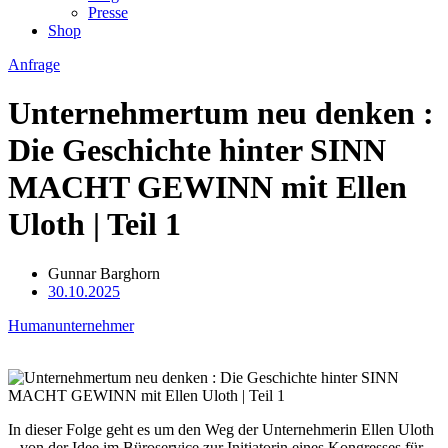
Presse
Shop
Anfrage
Unternehmertum neu denken :
Die Geschichte hinter SINN
MACHT GEWINN mit Ellen
Uloth | Teil 1
Gunnar Barghorn
30.10.2025
Humanunternehmer
In dieser Folge geht es um den Weg der Unternehmerin Ellen Uloth
– von der Idee im Büroservice zur Initiatorin eines Kongresses für