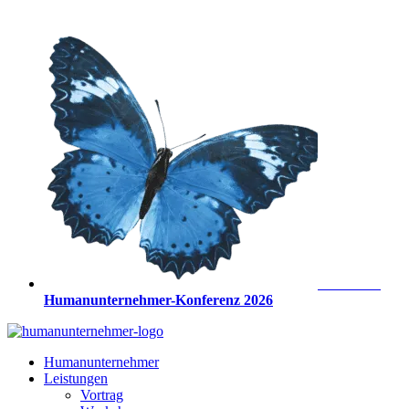
Zum
Inhalt
springen
Anmeldung
Humanunternehmer-Konferenz 2026
Humanunternehmer
Leistungen
Vortrag