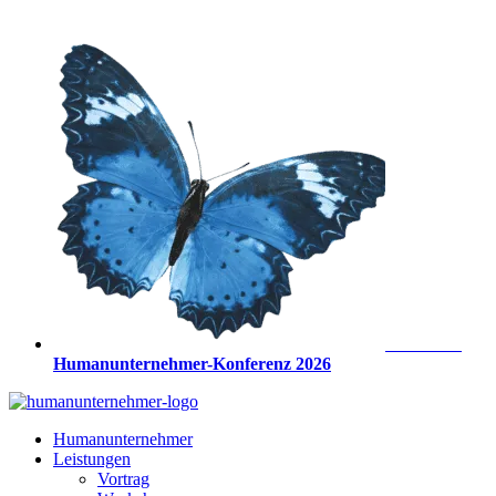
Zum
Inhalt
springen
Anmeldung
Humanunternehmer-Konferenz 2026
Humanunternehmer
Leistungen
Vortrag