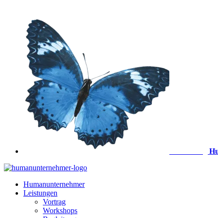
Zum
Inhalt
springen
Anmeldung
Hu
Humanunternehmer
Leistungen
Vortrag
Workshops