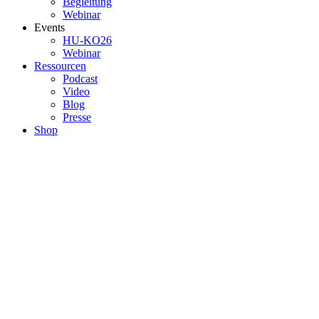
Begleitung
Webinar
Events
HU-KO26
Webinar
Ressourcen
Podcast
Video
Blog
Presse
Shop