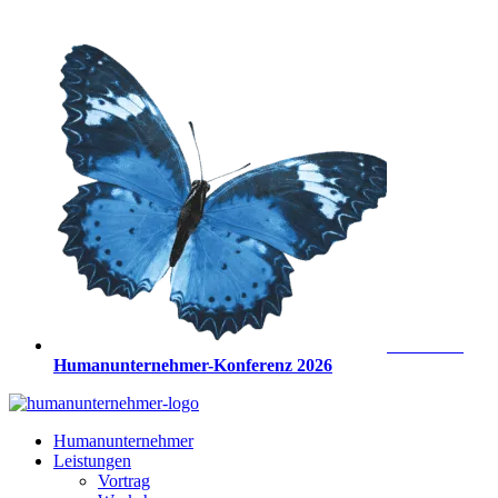
Zum
Inhalt
springen
Anmeldung
Humanunternehmer-Konferenz 2026
Humanunternehmer
Leistungen
Vortrag