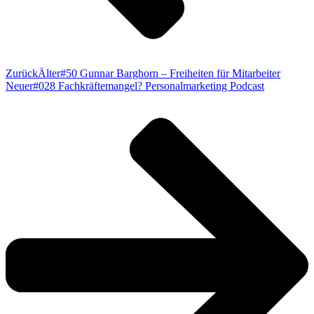
Zurück
Älter
#50 Gunnar Barghorn – Freiheiten für Mitarbeiter
Neuer
#028 Fachkräftemangel? Personalmarketing Podcast