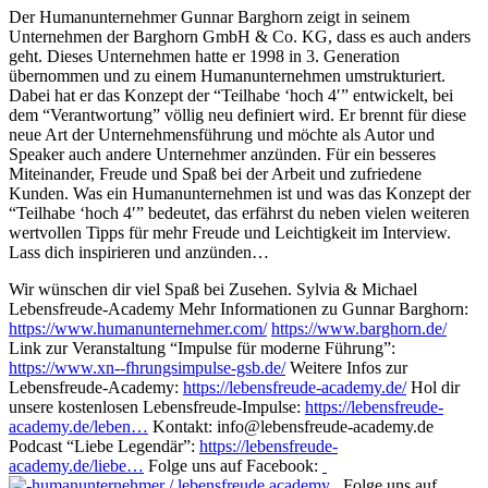
Der Humanunternehmer Gunnar Barghorn zeigt in seinem
Unternehmen der Barghorn GmbH & Co. KG, dass es auch anders
geht. Dieses Unternehmen hatte er 1998 in 3. Generation
übernommen und zu einem Humanunternehmen umstrukturiert.
Dabei hat er das Konzept der “Teilhabe ‘hoch 4′” entwickelt, bei
dem “Verantwortung” völlig neu definiert wird. Er brennt für diese
neue Art der Unternehmensführung und möchte als Autor und
Speaker auch andere Unternehmer anzünden. Für ein besseres
Miteinander, Freude und Spaß bei der Arbeit und zufriedene
Kunden. Was ein Humanunternehmen ist und was das Konzept der
“Teilhabe ‘hoch 4′” bedeutet, das erfährst du neben vielen weiteren
wertvollen Tipps für mehr Freude und Leichtigkeit im Interview.
Lass dich inspirieren und anzünden…
Wir wünschen dir viel Spaß bei Zusehen. Sylvia & Michael
Lebensfreude-Academy
Mehr Informationen zu Gunnar Barghorn:
https://www.humanunternehmer.com/
https://www.barghorn.de/
Link zur Veranstaltung “Impulse für moderne Führung”:
https://www.xn--fhrungsimpulse-gsb.de/
Weitere Infos zur
Lebensfreude-Academy:
https://lebensfreude-academy.de/
Hol dir
unsere kostenlosen Lebensfreude-Impulse:
https://lebensfreude-
academy.de/leben…
Kontakt: info@lebensfreude-academy.de
Podcast “Liebe Legendär”:
https://lebensfreude-
academy.de/liebe…
Folge uns auf Facebook:
/ lebensfreude.academy
Folge uns auf