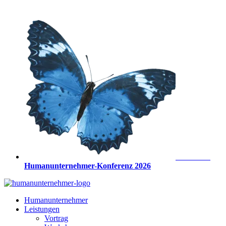
Zum
Inhalt
springen
Anmeldung
Humanunternehmer-Konferenz 2026
Humanunternehmer
Leistungen
Vortrag