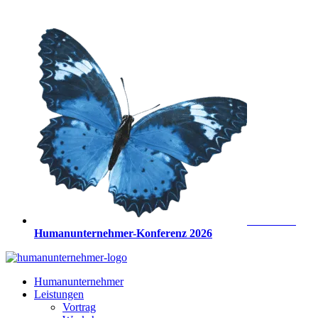
Zum
Inhalt
springen
Anmeldung
Humanunternehmer-Konferenz 2026
Humanunternehmer
Leistungen
Vortrag