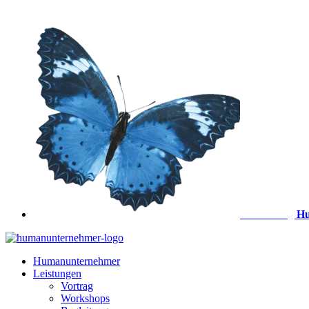
Zum
Inhalt
springen
Anmeldung
Hu
Humanunternehmer
Leistungen
Vortrag
Workshops