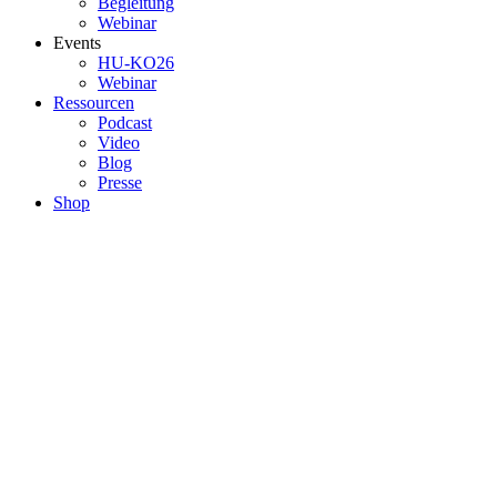
Begleitung
Webinar
Events
HU-KO26
Webinar
Ressourcen
Podcast
Video
Blog
Presse
Shop