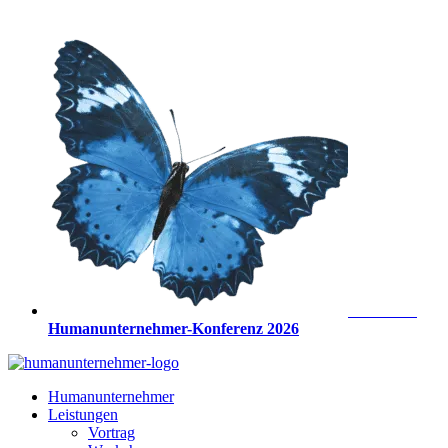
Zum
Inhalt
springen
Anmeldung
Humanunternehmer-Konferenz 2026
Humanunternehmer
Leistungen
Vortrag