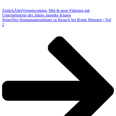
Zurück
Älter
Verantwortung, Mut & neue Führung mit
Unternehmerin des Jahres Janneke Klasen
Neuer
Der Humanunternehmer zu Besuch bei Rotek Motoren | Teil
2