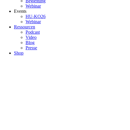
Begleitung
Webinar
Events
HU-KO26
Webinar
Ressourcen
Podcast
Video
Blog
Presse
Shop