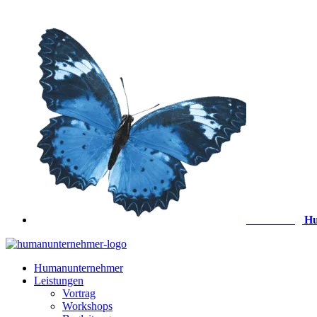
Zum
Inhalt
springen
Anmeldung
Hu
Humanunternehmer
Leistungen
Vortrag
Workshops