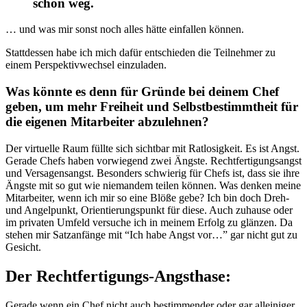
schon weg.
… und was mir sonst noch alles hätte einfallen können.
Stattdessen habe ich mich dafür entschieden die Teilnehmer zu
einem Perspektivwechsel einzuladen.
Was könnte es denn für Gründe bei deinem Chef
geben, um mehr Freiheit und Selbstbestimmtheit für
die eigenen Mitarbeiter abzulehnen?
Der virtuelle Raum füllte sich sichtbar mit Ratlosigkeit. Es ist Angst.
Gerade Chefs haben vorwiegend zwei Ängste. Rechtfertigungsangst
und Versagensangst. Besonders schwierig für Chefs ist, dass sie ihre
Ängste mit so gut wie niemandem teilen können. Was denken meine
Mitarbeiter, wenn ich mir so eine Blöße gebe? Ich bin doch Dreh-
und Angelpunkt, Orientierungspunkt für diese. Auch zuhause oder
im privaten Umfeld versuche ich in meinem Erfolg zu glänzen. Da
stehen mir Satzanfänge mit “Ich habe Angst vor…” gar nicht gut zu
Gesicht.
Der Rechtfertigungs-Angsthase:
Gerade wenn ein Chef nicht auch bestimmender oder gar alleiniger