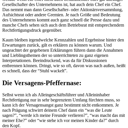
Gesellschafter des Unternehmens ist, hat auch dein Chef ein Chef.
Das nemmt man dann Gesellschafter- oder Aktionärsversammlung,
Aufsichtsrat oder andere Gremien. Je nach Größe und Bedeutung
des Unternehmens kommt auch ganz schnell die Presse dazu und
manche Chefs sehen sich auch dem Betriebsrat mit entsprechendem
Rechtfertigungsdruck gegenüber.
Kaum bleiben irgendwelche Kennzahlen und Ergebnisse hinter den
Erwartungen zurück, gilt es erklären zu können warum. Und
ungeachtet der gegebenen Erklärungen führen dann die Annahmen
und Lieblingsthemen der so unterrichteten zu ganz eigenen
Interpretationen. Beeindruckend, was da für Diskussionen
entbrennen können. Dringt, wie so oft, davon was nach außen, heißt
es schnell, dass der “Stuhl wackelt”.
Die Versagens-Pfeffernase:
Selbst wenn ich als Alleingeschäftsführer und Alleininhaber
Rechtfertigung nur in sehr begrenztem Umfang fürchten muss, so
kann ich der Versagensangst ganz bestimmt nicht entkommen. Je
nach Prägung schwirrt deinem Chef dann ein “was die Leute
sagen?”, “werde ich meine Freunde verlieren?”, “was macht das mit
meiner Ehe?” oder “wie stehe ich vor meinen Kinder da?” durch
den Kopf.