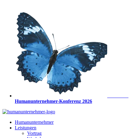
Zum
Inhalt
springen
Anmeldung
Humanunternehmer-Konferenz 2026
Humanunternehmer
Leistungen
Vortrag