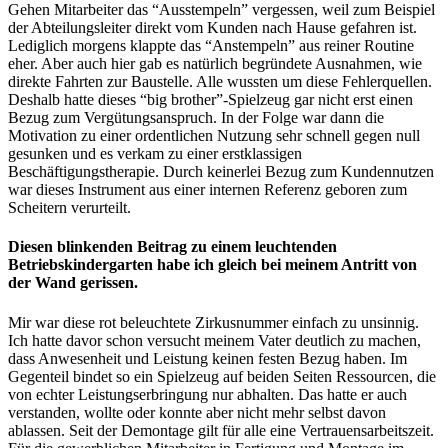
Gehen Mitarbeiter das “Ausstempeln” vergessen, weil zum Beispiel
der Abteilungsleiter direkt vom Kunden nach Hause gefahren ist.
Lediglich morgens klappte das “Anstempeln” aus reiner Routine
eher. Aber auch hier gab es natürlich begründete Ausnahmen, wie
direkte Fahrten zur Baustelle. Alle wussten um diese Fehlerquellen.
Deshalb hatte dieses “big brother”-Spielzeug gar nicht erst einen
Bezug zum Vergütungsanspruch. In der Folge war dann die
Motivation zu einer ordentlichen Nutzung sehr schnell gegen null
gesunken und es verkam zu einer erstklassigen
Beschäftigungstherapie. Durch keinerlei Bezug zum Kundennutzen
war dieses Instrument aus einer internen Referenz geboren zum
Scheitern verurteilt.
Diesen blinkenden Beitrag zu einem leuchtenden
Betriebskindergarten habe ich gleich bei meinem Antritt von
der Wand gerissen.
Mir war diese rot beleuchtete Zirkusnummer einfach zu unsinnig.
Ich hatte davor schon versucht meinem Vater deutlich zu machen,
dass Anwesenheit und Leistung keinen festen Bezug haben. Im
Gegenteil bindet so ein Spielzeug auf beiden Seiten Ressourcen, die
von echter Leistungserbringung nur abhalten. Das hatte er auch
verstanden, wollte oder konnte aber nicht mehr selbst davon
ablassen. Seit der Demontage gilt für alle eine Vertrauensarbeitszeit.