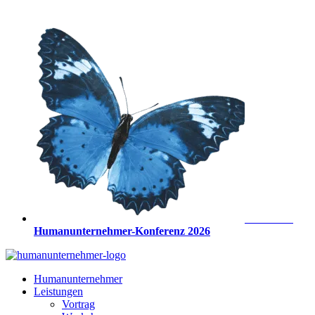
Zum
Inhalt
springen
Anmeldung
Humanunternehmer-Konferenz 2026
Humanunternehmer
Leistungen
Vortrag