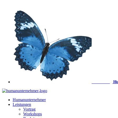
Zum
Inhalt
springen
Anmeldung
Hu
Humanunternehmer
Leistungen
Vortrag
Workshops