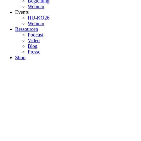
Begleitung
Webinar
Events
HU-KO26
Webinar
Ressourcen
Podcast
Video
Blog
Presse
Shop