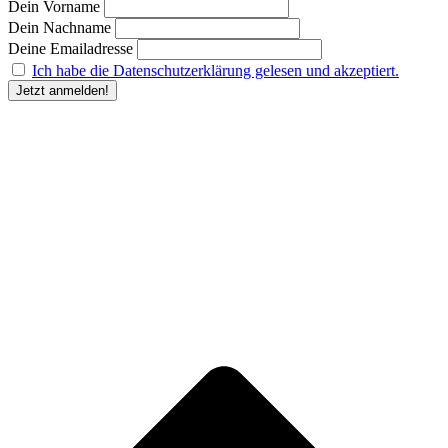
Dein Vorname
Dein Nachname
Deine Emailadresse
Ich habe die Datenschutzerklärung gelesen und akzeptiert.
“Durch Angabe meiner E-Mail-Adresse und Anklicken des Buttons „Jetzt anmelden“ erkläre
ich mich damit einverstanden, dass der Humanunternehmer
mir regelmäßig Informationen zu
seinem Produktsortiment oder den von ihm angebotenen Dienstleistungen per E-Mail
zuschickt. Meine Einwilligung kann ich jederzeit gegenüber dem Humanunternehmer
widerrufen.” Deine
Einwilligung in die Übersendung des Newsletters kannst du jederzeit
widerrufen und den Newsletter abbestellen. Den Widerruf kannst du durch Klick auf den in
jeder Newsletter-E-Mail bereitgestellten Link, per E-Mail an kontakt@humanunternehmer.de,
oder durch eine Nachricht an die im Impressum angegebenen Kontaktdaten erklären.