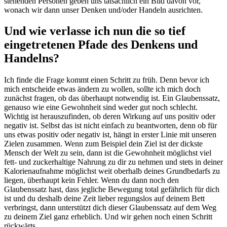
stehenden Personen geben uns tatsächlich ein Bild davon vor,
wonach wir dann unser Denken und/oder Handeln ausrichten.
Und wie verlasse ich nun die so tief
eingetretenen Pfade des Denkens und
Handelns?
Ich finde die Frage kommt einen Schritt zu früh. Denn bevor ich
mich entscheide etwas ändern zu wollen, sollte ich mich doch
zunächst fragen, ob das überhaupt notwendig ist. Ein Glaubenssatz,
genauso wie eine Gewohnheit sind weder gut noch schlecht.
Wichtig ist herauszufinden, ob deren Wirkung auf uns positiv oder
negativ ist. Selbst das ist nicht einfach zu beantworten, denn ob für
uns etwas positiv oder negativ ist, hängt in erster Linie mit unseren
Zielen zusammen. Wenn zum Beispiel dein Ziel ist der dickste
Mensch der Welt zu sein, dann ist die Gewohnheit möglichst viel
fett- und zuckerhaltige Nahrung zu dir zu nehmen und stets in deiner
Kalorienaufnahme möglichst weit oberhalb deines Grundbedarfs zu
liegen, überhaupt kein Fehler. Wenn du dann noch den
Glaubenssatz hast, dass jegliche Bewegung total gefährlich für dich
ist und du deshalb deine Zeit lieber regungslos auf deinem Bett
verbringst, dann unterstützt dich dieser Glaubenssatz auf dem Weg
zu deinem Ziel ganz erheblich. Und wir gehen noch einen Schritt
rückwärts.