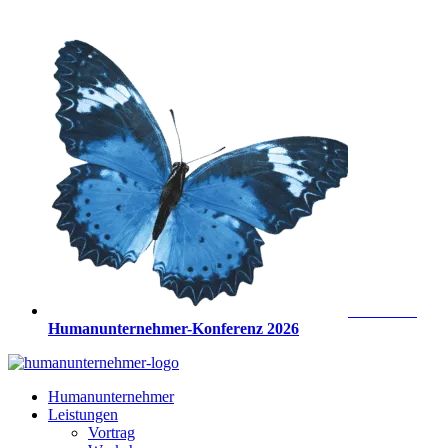
Zum
Inhalt
springen
Anmeldung
Humanunternehmer-Konferenz 2026
Humanunternehmer
Leistungen
Vortrag