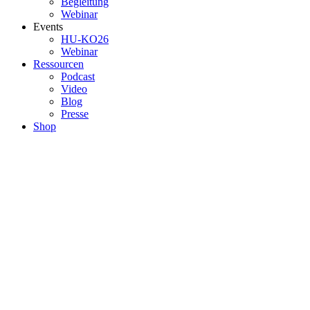
Begleitung
Webinar
Events
HU-KO26
Webinar
Ressourcen
Podcast
Video
Blog
Presse
Shop