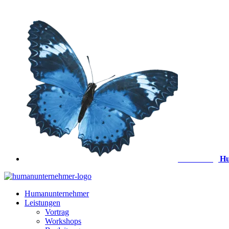
Zum
Inhalt
springen
Anmeldung
Hu
Humanunternehmer
Leistungen
Vortrag
Workshops