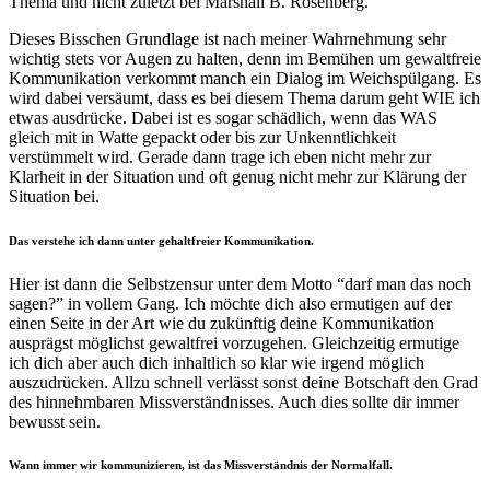
Thema und nicht zuletzt bei Marshall B. Rosenberg.
Dieses Bisschen Grundlage ist nach meiner Wahrnehmung sehr
wichtig stets vor Augen zu halten, denn im Bemühen um gewaltfreie
Kommunikation verkommt manch ein Dialog im Weichspülgang. Es
wird dabei versäumt, dass es bei diesem Thema darum geht WIE ich
etwas ausdrücke. Dabei ist es sogar schädlich, wenn das WAS
gleich mit in Watte gepackt oder bis zur Unkenntlichkeit
verstümmelt wird. Gerade dann trage ich eben nicht mehr zur
Klarheit in der Situation und oft genug nicht mehr zur Klärung der
Situation bei.
Das verstehe ich dann unter gehaltfreier Kommunikation.
Hier ist dann die Selbstzensur unter dem Motto “darf man das noch
sagen?” in vollem Gang. Ich möchte dich also ermutigen auf der
einen Seite in der Art wie du zukünftig deine Kommunikation
ausprägst möglichst gewaltfrei vorzugehen. Gleichzeitig ermutige
ich dich aber auch dich inhaltlich so klar wie irgend möglich
auszudrücken. Allzu schnell verlässt sonst deine Botschaft den Grad
des hinnehmbaren Missverständnisses. Auch dies sollte dir immer
bewusst sein.
Wann immer wir kommunizieren, ist das Missverständnis der Normalfall.