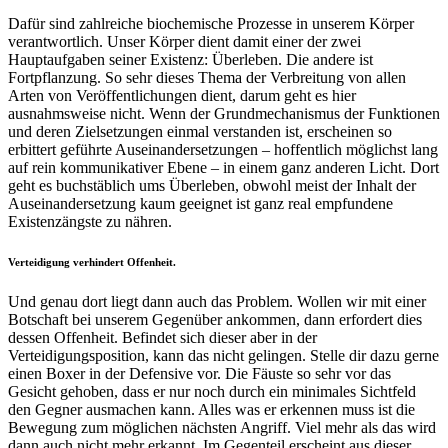
Dafür sind zahlreiche biochemische Prozesse in unserem Körper
verantwortlich. Unser Körper dient damit einer der zwei
Hauptaufgaben seiner Existenz: Überleben. Die andere ist
Fortpflanzung. So sehr dieses Thema der Verbreitung von allen
Arten von Veröffentlichungen dient, darum geht es hier
ausnahmsweise nicht. Wenn der Grundmechanismus der Funktionen
und deren Zielsetzungen einmal verstanden ist, erscheinen so
erbittert geführte Auseinandersetzungen – hoffentlich möglichst lang
auf rein kommunikativer Ebene – in einem ganz anderen Licht. Dort
geht es buchstäblich ums Überleben, obwohl meist der Inhalt der
Auseinandersetzung kaum geeignet ist ganz real empfundene
Existenzängste zu nähren.
Verteidigung verhindert Offenheit.
Und genau dort liegt dann auch das Problem. Wollen wir mit einer
Botschaft bei unserem Gegenüber ankommen, dann erfordert dies
dessen Offenheit. Befindet sich dieser aber in der
Verteidigungsposition, kann das nicht gelingen. Stelle dir dazu gerne
einen Boxer in der Defensive vor. Die Fäuste so sehr vor das
Gesicht gehoben, dass er nur noch durch ein minimales Sichtfeld
den Gegner ausmachen kann. Alles was er erkennen muss ist die
Bewegung zum möglichen nächsten Angriff. Viel mehr als das wird
dann auch nicht mehr erkannt. Im Gegenteil erscheint aus dieser