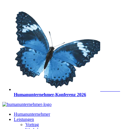
Zum
Inhalt
springen
Anmeldung
Humanunternehmer-Konferenz 2026
Humanunternehmer
Leistungen
Vortrag