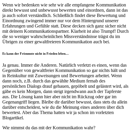
Wenn wir bedenken wie sehr wir alle empfangene Kommunikation
direkt bewusst und unbewusst bewerten und einordnen, dann ist das
ja auch sofort verständlich. Schließlich findet diese Bewertung und
Einordnung zwingend immer nur vor dem Hintergrund unserer
Erfahrungen und Gefühle statt. Diese decken sich ganz sicher nicht
mit deinem Kommunikationspartner. Klarheit ist also Trumpf! Durch
die so weniger wahrscheinlichen Missverständnisse trägst du im
Übrigen zu einer gewaltfreieren Kommunikation auch bei.
Es kann der Frömmste nicht in Frieden leben…
Ja genau. Immer die Anderen. Natürlich verletzt es einen, wenn das
Gegenüber von gewaltfreier Kommunikation so gar nichts hält und
in Reinkultur mit Zuweisungen und Bewertungen arbeitet. Wenn
dann noch, z.B. durch das gewählte Medium fernab des
persönlichen Dialogs drauf gehauen, gepöbelt und gelästert wird, als
gäbe es kein Morgen, dann steigt irgendwann auch der Tapferste
aus. Die Lösung kann hier aber nicht im Rückzug oder gar im
Gegenangriff liegen. Bleibe dir darüber bewusst, dass stets du allein
darüber entscheidest, wie du die Meinung eines anderen über dich
bewertest. Aber das Thema hatten wir ja schon im vorletzten
Blogartikel.
Wie nimmst du das mit der Kommunikation wahr?