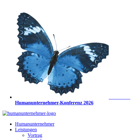
Zum
Inhalt
springen
Anmeldung
Humanunternehmer-Konferenz 2026
Humanunternehmer
Leistungen
Vortrag