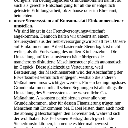
Übrigens: ein bedingungsloses Grundeinkommen kannst du
auch als gerechte Entschädigung für all die unentgeltlich
geleistete Erfüllungsarbeit, ob zuhause oder im Ehrenamt,
betrachten.
unser Steuersystem auf Konsum- statt Einkommensteuer
umstellen.
Wir sind längst in der Fremdversorgungswirtschaft
angekommen. Dennoch halten wir unbeirrt an einem
Steuersystem aus der Selbstversorgungswirtschaft fest. Unsere
auf Einkommen und Arbeit basierende Steuerlogik ist nicht
weiter, als die Fortsetzung des uralten Kirchenzehnts. Die
Umstellung auf Konsumsteuern hätte übrigens die
mancherorts diskutierte Maschinensteuer gleich automatisch
im Gepäck. Diese gleichzeitige Verteuerung, weil
Besteuerung, der Maschinenarbeit wird der Abschaffung der
Erwerbsarbeit vermutlich entgegen, weshalb die anderen
Maßnahmen umso wichtiger werden. Für ein bedingungsloses
Grundeinkommen mit all seinen Segnungen ist allerdings die
Umstellung des Steuersystems eine wesentliche Co-
Maßnahme. Ansonsten partizipierten zwar alle vom
Grundeinkommen, aber für dessen Finanzierung trügen nur
Menschen mit Einkommen bei. Dabei leisten dann auch noch
die abhängig Beschäftigten den Löwenanteil, während sich
der wohlhabendste Teil seinen Beitrag durch geschickte
Steuerkonstruktionen, ich nenne es hier mal bewusst