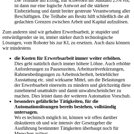
Die Teilhabe am Erfolg, mir schweben als Standard 25% vor,
ist dann nur eine logische Antwort auf die stärkere
Einbeziehung und damit breiter gestreute Verantwortung aller
Beschäftigten. Die Teilhabe am Besitz hilft schließlich die alt
gedachten Grenzen zwischen Arbeit und Kapital aufzulösen.
Zum anderen sind wir gehalten Erwerbsarbeit, je stupider und
entwürdigender sie ist, immer stärker durch technologische
Lösungen, vom Roboter bis zur KI, zu ersetzen. Auch dazu können
wir mindestens
die Kosten für Erwerbsarbeit immer weiter erhöhen.
Dies geht natürlich durch immer höhere Löhne. Auch erhöhte
Anforderungen zu Pausenzeiten, Arbeitszeitverkürzungen,
Rahmenbedingungen zu Arbeitssicherheit, betrieblicher
Ausstattung etc. sind wirksame Mittel, um die Belastungen
der Erwerbsarbeit einerseits zu mindern und gleichzeitig diese
zunehmend unattraktiv und damit unwahrscheinlicher zu
machen. Dies leistet dann der weiteren Automation Vorschub.
besonders gefährliche Tätigkeiten, für die
Automationslösungen bereits bestehen, vollständig
untersagen.
Wo es technisch möglich ist, können wir offen darüber
diskutieren ob und wie intensiv der Gesetzgeber die
Ausführung bestimmter Tätigkeiten überhaupt noch für
Menschen zulässt.