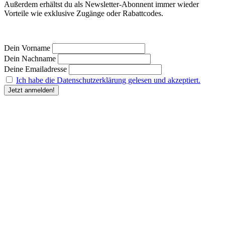
Außerdem erhältst du als Newsletter-Abonnent immer wieder
Vorteile wie exklusive Zugänge oder Rabattcodes.
Dein Vorname
Dein Nachname
Deine Emailadresse
Ich habe die Datenschutzerklärung gelesen und akzeptiert.
“Durch Angabe meiner E-Mail-Adresse und Anklicken des Buttons „Jetzt anmelden“ erkläre
ich mich damit einverstanden, dass der Humanunternehmer
mir regelmäßig Informationen zu
seinem Produktsortiment oder den von ihm angebotenen Dienstleistungen per E-Mail
zuschickt. Meine Einwilligung kann ich jederzeit gegenüber dem Humanunternehmer
widerrufen.” Deine
Einwilligung in die Übersendung des Newsletters kannst du jederzeit
widerrufen und den Newsletter abbestellen. Den Widerruf kannst du durch Klick auf den in
jeder Newsletter-E-Mail bereitgestellten Link, per E-Mail an kontakt@humanunternehmer.de,
oder durch eine Nachricht an die im Impressum angegebenen Kontaktdaten erklären.