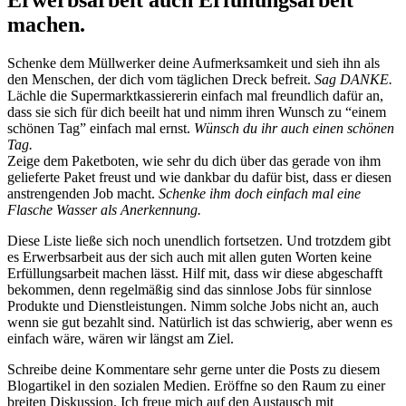
machen.
Schenke dem Müllwerker deine Aufmerksamkeit und sieh ihn als
den Menschen, der dich vom täglichen Dreck befreit.
Sag DANKE.
Lächle die Supermarktkassiererin einfach mal freundlich dafür an,
dass sie sich für dich beeilt hat und nimm ihren Wunsch zu “einem
schönen Tag” einfach mal ernst.
Wünsch du ihr auch einen schönen
Tag.
Zeige dem Paketboten, wie sehr du dich über das gerade von ihm
gelieferte Paket freust und wie dankbar du dafür bist, dass er diesen
anstrengenden Job macht.
Schenke ihm doch einfach mal eine
Flasche Wasser als Anerkennung.
Diese Liste ließe sich noch unendlich fortsetzen. Und trotzdem gibt
es Erwerbsarbeit aus der sich auch mit allen guten Worten keine
Erfüllungsarbeit machen lässt. Hilf mit, dass wir diese abgeschafft
bekommen, denn regelmäßig sind das sinnlose Jobs für sinnlose
Produkte und Dienstleistungen. Nimm solche Jobs nicht an, auch
wenn sie gut bezahlt sind. Natürlich ist das schwierig, aber wenn es
einfach wäre, wären wir längst am Ziel.
Schreibe deine Kommentare sehr gerne unter die Posts zu diesem
Blogartikel in den sozialen Medien. Eröffne so den Raum zu einer
breiten Diskussion. Ich freue mich auf den Austausch mit