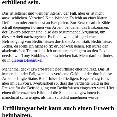
erfüllend sein.
Das ist seltener und weniger intensiv der Fall, aber es ist nicht
auszuschließen. Verwirrt? Kein Wunder. Es fehlt an einer klaren
Definition oder zumindest an Beispielen. Zur Erwerbsarbeit zähle
ich all diejenigen Formen von Arbeit, bei denen das Einkommen,
der Erwerb prioritär sind, also das bestimmende Argument, um
dieser Arbeit nachzugehen. Es findet wenig bis gar keine
Befriedigung von Bedürfnissen
durch
die Arbeit statt. Bedürfnisse.
Achja, da sollte ich nicht so fix drüber weg gehen. Ich kürze den
akademischen Teil mal ab. Ich orientiere mich gern an den “six
needs” wie Tony Robbins sie beschrieben hat. Mehr darüber findest
du in
diesem Blogartikel
.
Manchmal deckt Erwerbsarbeit Bedürfnisse eher indirekt. Das ist
immer dann der Fall, wenn das verdiente Geld und der durch diese
Arbeit erlangte Status Bedürfnisse befriedigen. Regelmäßig ist es
aber im Fall von Erwerbsarbeit so, dass das verdiente Geld in der
Freizeit für die Befriedigung von Bedürfnissen eingesetzt wird. Hier
einen differenzierten Blick auf die Situation zu gewinnen ist
manchmal schwieriger, als man zunächst annehmen würde.
Erfüllungsarbeit kann auch einen Erwerb
beinhalten.