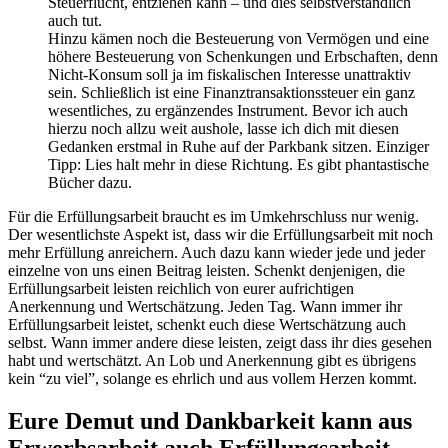
Steuerflucht, entziehen kann – und dies selbstverständlich
auch tut.
Hinzu kämen noch die Besteuerung von Vermögen und eine
höhere Besteuerung von Schenkungen und Erbschaften, denn
Nicht-Konsum soll ja im fiskalischen Interesse unattraktiv
sein. Schließlich ist eine Finanztransaktionssteuer ein ganz
wesentliches, zu ergänzendes Instrument. Bevor ich auch
hierzu noch allzu weit aushole, lasse ich dich mit diesen
Gedanken erstmal in Ruhe auf der Parkbank sitzen. Einziger
Tipp: Lies halt mehr in diese Richtung. Es gibt phantastische
Bücher dazu.
Für die Erfüllungsarbeit braucht es im Umkehrschluss nur wenig.
Der wesentlichste Aspekt ist, dass wir die Erfüllungsarbeit mit noch
mehr Erfüllung anreichern. Auch dazu kann wieder jede und jeder
einzelne von uns einen Beitrag leisten. Schenkt denjenigen, die
Erfüllungsarbeit leisten reichlich von eurer aufrichtigen
Anerkennung und Wertschätzung. Jeden Tag. Wann immer ihr
Erfüllungsarbeit leistet, schenkt euch diese Wertschätzung auch
selbst. Wann immer andere diese leisten, zeigt dass ihr dies gesehen
habt und wertschätzt. An Lob und Anerkennung gibt es übrigens
kein “zu viel”, solange es ehrlich und aus vollem Herzen kommt.
Eure Demut und Dankbarkeit kann aus
Erwerbsarbeit auch Erfüllungsarbeit