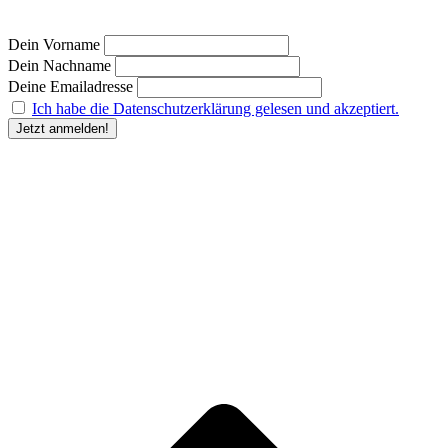
Dein Vorname
Dein Nachname
Deine Emailadresse
Ich habe die Datenschutzerklärung gelesen und akzeptiert.
“Durch Angabe meiner E-Mail-Adresse und Anklicken des Buttons „Jetzt anmelden“ erkläre
ich mich damit einverstanden, dass der Humanunternehmer
mir regelmäßig Informationen zu
seinem Produktsortiment oder den von ihm angebotenen Dienstleistungen per E-Mail
zuschickt. Meine Einwilligung kann ich jederzeit gegenüber dem Humanunternehmer
widerrufen.” Deine
Einwilligung in die Übersendung des Newsletters kannst du jederzeit
widerrufen und den Newsletter abbestellen. Den Widerruf kannst du durch Klick auf den in
jeder Newsletter-E-Mail bereitgestellten Link, per E-Mail an kontakt@humanunternehmer.de,
oder durch eine Nachricht an die im Impressum angegebenen Kontaktdaten erklären.