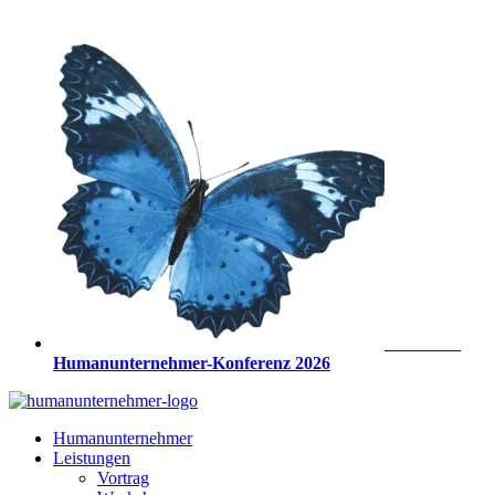
Zum
Inhalt
springen
Anmeldung
Humanunternehmer-Konferenz 2026
Humanunternehmer
Leistungen
Vortrag