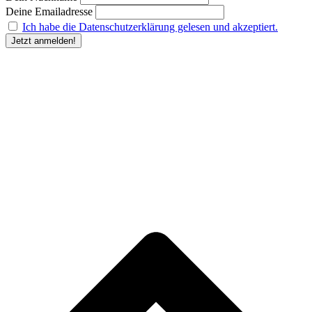
Deine Emailadresse
Ich habe die Datenschutzerklärung gelesen und akzeptiert.
“Durch Angabe meiner E-Mail-Adresse und Anklicken des Buttons „Jetzt anmelden“ erkläre
ich mich damit einverstanden, dass der Humanunternehmer
mir regelmäßig Informationen zu
seinem Produktsortiment oder den von ihm angebotenen Dienstleistungen per E-Mail
zuschickt. Meine Einwilligung kann ich jederzeit gegenüber dem Humanunternehmer
widerrufen.” Deine
Einwilligung in die Übersendung des Newsletters kannst du jederzeit
widerrufen und den Newsletter abbestellen. Den Widerruf kannst du durch Klick auf den in
jeder Newsletter-E-Mail bereitgestellten Link, per E-Mail an kontakt@humanunternehmer.de,
oder durch eine Nachricht an die im Impressum angegebenen Kontaktdaten erklären.