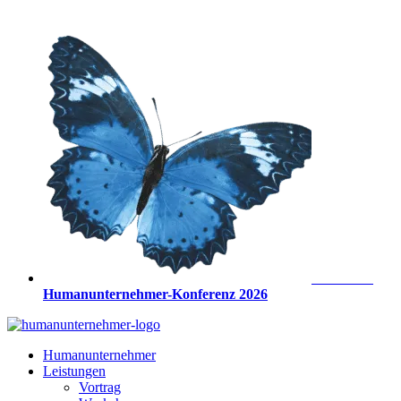
Zum
Inhalt
springen
Anmeldung
Humanunternehmer-Konferenz 2026
Humanunternehmer
Leistungen
Vortrag