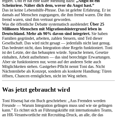
regiert. Und er hat eine klare Meinung dazu:
„Angst ist ein
Scheinriese. Näher dich dem, wovor du Angst hast.”
Das ist keine Lebenshilfe-Phrase. Das ist gelebte Erfahrung. Er ist
damals auf Menschen zugegangen, die ihm fremd waren. Die ihm
fremd waren, sind ihm vertraut geworden.
Was die öffentliche Debatte systematisch ausblendet:
Über 25
Millionen Menschen mit Migrationshintergrund leben in
Deutschland. Mehr als 90% davon sind integriert.
Sie haben
Familien gegründet, arbeiten, zahlen Steuern, sind Teil dieser
Gesellschaft. Das wird nicht gesagt — jedenfalls nicht laut genug.
Das bedeutet nicht, dass Integration ohne Regeln funktioniert. Toni
ist der Letzte, der das behaupten würde. Sprache lernen, Gesetze
einhalten, Arbeit aufnehmen — das sind berechtigte Erwartungen.
Aber sie funktionieren nur, wenn auf der anderen Seite auch
Möglichkeiten stehen. Gastgeber-Pflicht nennt Toni das. Nicht
Nächstenliebe als Konzept, sondern als konkrete Handlung: Türen
öffnen, Chancen ermöglichen, nicht im Weg stehen.
Was jetzt gebraucht wird
Toni Hisenaj hat ein Buch geschrieben: „Aus Fremden werden
Freunde — Warum Integration gelingen muss und wie sie gelingen
kann.” Es richtet sich an Führungskräfte mit internationalen Teams,
an HR-Verantwortliche mit Recruiting-Druck, an alle, die das