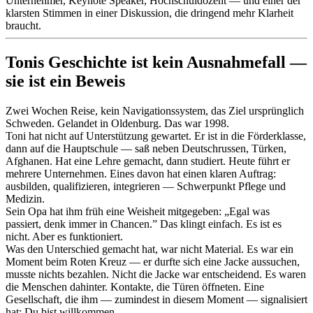
Unternehmer, Keynote Speaker, Hochschuldozent — und einer der
klarsten Stimmen in einer Diskussion, die dringend mehr Klarheit
braucht.
Tonis Geschichte ist kein Ausnahmefall —
sie ist ein Beweis
Zwei Wochen Reise, kein Navigationssystem, das Ziel ursprünglich
Schweden. Gelandet in Oldenburg. Das war 1998.
Toni hat nicht auf Unterstützung gewartet. Er ist in die Förderklasse,
dann auf die Hauptschule — saß neben Deutschrussen, Türken,
Afghanen. Hat eine Lehre gemacht, dann studiert. Heute führt er
mehrere Unternehmen. Eines davon hat einen klaren Auftrag:
ausbilden, qualifizieren, integrieren — Schwerpunkt Pflege und
Medizin.
Sein Opa hat ihm früh eine Weisheit mitgegeben: „Egal was
passiert, denk immer in Chancen.” Das klingt einfach. Es ist es
nicht. Aber es funktioniert.
Was den Unterschied gemacht hat, war nicht Material. Es war ein
Moment beim Roten Kreuz — er durfte sich eine Jacke aussuchen,
musste nichts bezahlen. Nicht die Jacke war entscheidend. Es waren
die Menschen dahinter. Kontakte, die Türen öffneten. Eine
Gesellschaft, die ihm — zumindest in diesem Moment — signalisiert
hat: Du bist willkommen.