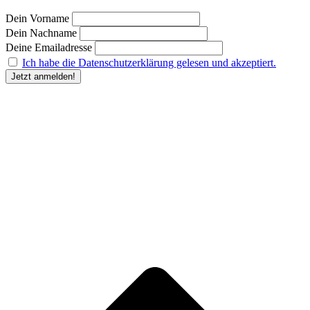
Dein Vorname
Dein Nachname
Deine Emailadresse
Ich habe die Datenschutzerklärung gelesen und akzeptiert.
“Durch Angabe meiner E-Mail-Adresse und Anklicken des Buttons „Jetzt anmelden“ erkläre
ich mich damit einverstanden, dass der Humanunternehmer
mir regelmäßig Informationen zu
seinem Produktsortiment oder den von ihm angebotenen Dienstleistungen per E-Mail
zuschickt. Meine Einwilligung kann ich jederzeit gegenüber dem Humanunternehmer
widerrufen.” Deine
Einwilligung in die Übersendung des Newsletters kannst du jederzeit
widerrufen und den Newsletter abbestellen. Den Widerruf kannst du durch Klick auf den in
jeder Newsletter-E-Mail bereitgestellten Link, per E-Mail an kontakt@humanunternehmer.de,
oder durch eine Nachricht an die im Impressum angegebenen Kontaktdaten erklären.