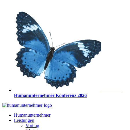
Zum
Inhalt
springen
Anmeldung
Humanunternehmer-Konferenz 2026
Humanunternehmer
Leistungen
Vortrag