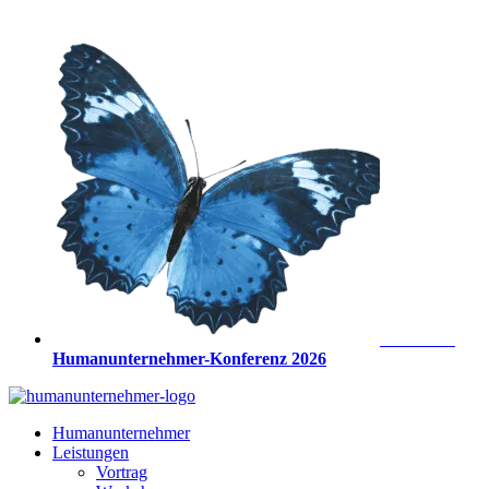
Zum
Inhalt
springen
Anmeldung
Humanunternehmer-Konferenz 2026
Humanunternehmer
Leistungen
Vortrag