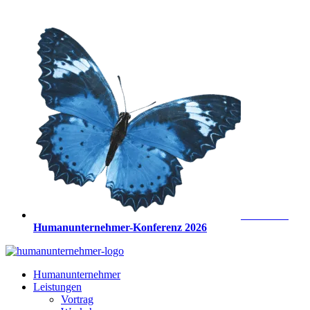
Zum
Inhalt
springen
Anmeldung
Humanunternehmer-Konferenz 2026
Humanunternehmer
Leistungen
Vortrag