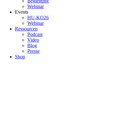
Begleitung
Webinar
Events
HU-KO26
Webinar
Ressourcen
Podcast
Video
Blog
Presse
Shop