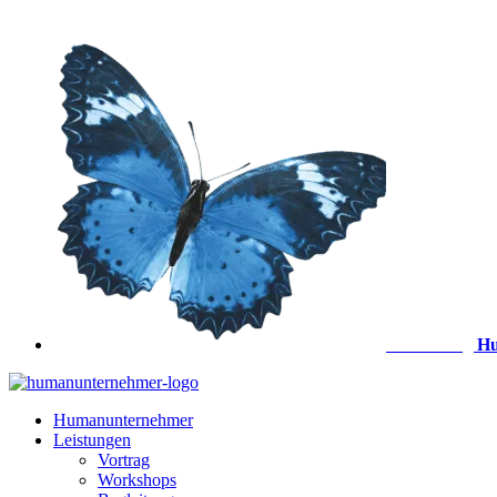
Zum
Inhalt
springen
Anmeldung
Hu
Humanunternehmer
Leistungen
Vortrag
Workshops