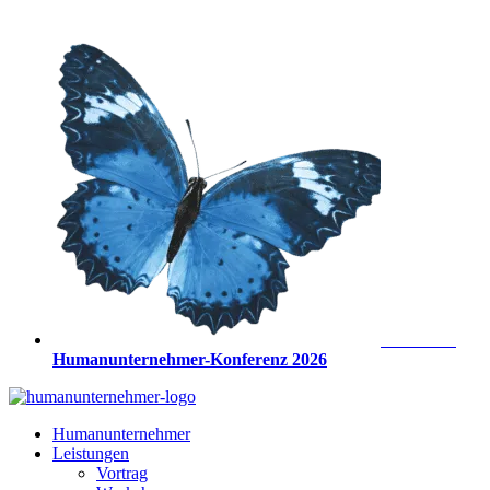
Zum
Inhalt
springen
Anmeldung
Humanunternehmer-Konferenz 2026
Humanunternehmer
Leistungen
Vortrag