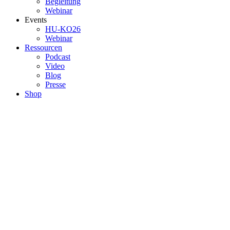
Begleitung
Webinar
Events
HU-KO26
Webinar
Ressourcen
Podcast
Video
Blog
Presse
Shop