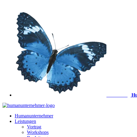
Zum
Inhalt
springen
Anmeldung
Hu
Humanunternehmer
Leistungen
Vortrag
Workshops