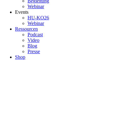
Begleitung
Webinar
Events
HU-KO26
Webinar
Ressourcen
Podcast
Video
Blog
Presse
Shop