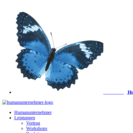
Zum
Inhalt
springen
Anmeldung
Hu
Humanunternehmer
Leistungen
Vortrag
Workshops