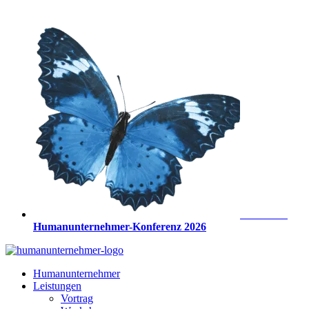
Zum
Inhalt
springen
Anmeldung
Humanunternehmer-Konferenz 2026
Humanunternehmer
Leistungen
Vortrag