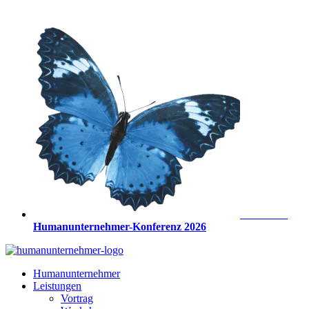
Zum
Inhalt
springen
Anmeldung
Humanunternehmer-Konferenz 2026
Humanunternehmer
Leistungen
Vortrag