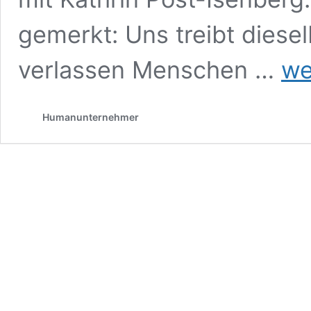
gemerkt: Uns treibt dies
Arbei
verlassen Menschen …
we
beginn
innen
Humanunternehmer